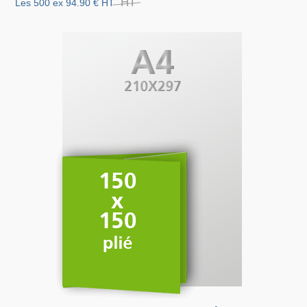
HT
Les 500 ex
94.90 €
HT