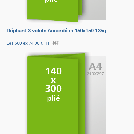
Dépliant 3 volets Accordéon 150x150 135g
HT
Les 500 ex
74.90 €
HT