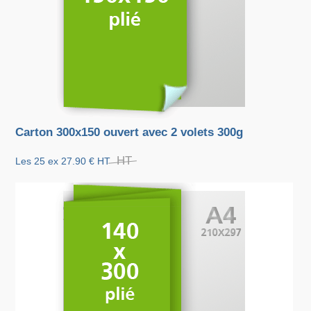
Carton 300x150 ouvert avec 2 volets 300g
HT
Les 25 ex
27.90 €
HT