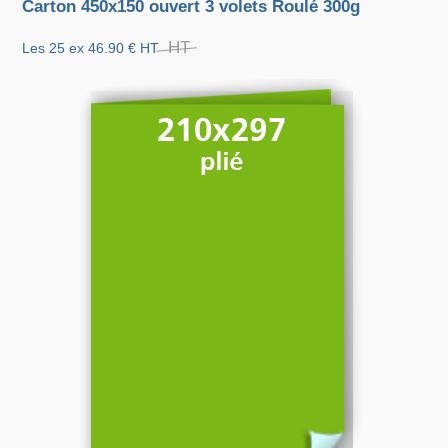
Carton 450x150 ouvert 3 volets Roulé 300g
HT
Les 25 ex
46.90 €
HT