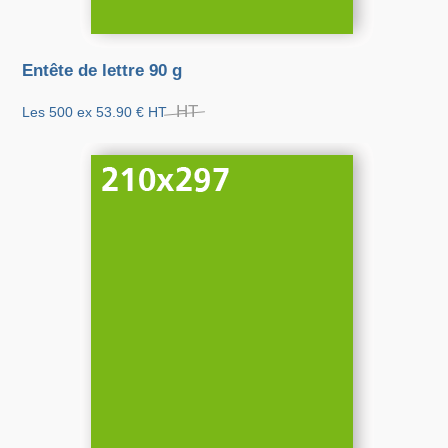
Entête de lettre 90 g
HT
Les 500 ex
53.90 €
HT