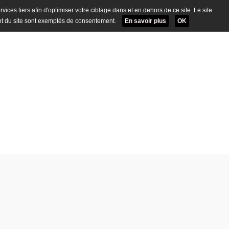
ervices tiers afin d'optimiser votre ciblage dans et en dehors de ce site. Le site
t du site sont exemptés de consentement.
En savoir plus
OK