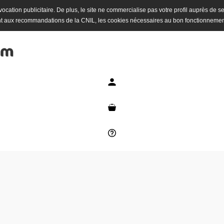
 à vocation publicitaire. De plus, le site ne commercialise pas votre profil auprès de s
t aux recommandations de la CNIL, les cookies nécessaires au bon fonctionnemen
Mon compte
Mon panier
Besoin d'aide ?