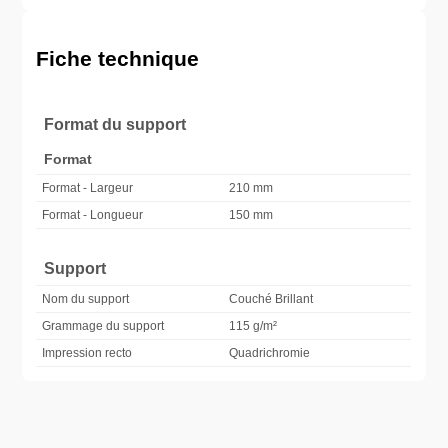
35 000 ex.
255,90 €
40 000 ex.
292,90 €
50 000 ex.
358,90 €
Fiche technique
Format du support
Format
Format - Largeur
210 mm
Format - Longueur
150 mm
Support
Nom du support
Couché Brillant
Grammage du support
115 g/m²
Impression recto
Quadrichromie