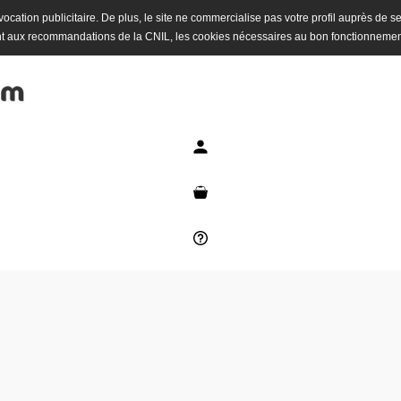
 à vocation publicitaire. De plus, le site ne commercialise pas votre profil auprès de s
t aux recommandations de la CNIL, les cookies nécessaires au bon fonctionnemen
Mon compte
Mon panier
Besoin d'aide ?