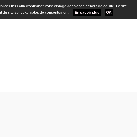
ervices tiers afin d'optimiser votre ciblage dans et en dehors de ce site. Le site
t du site sont exemptés de consentement.
En savoir plus
OK