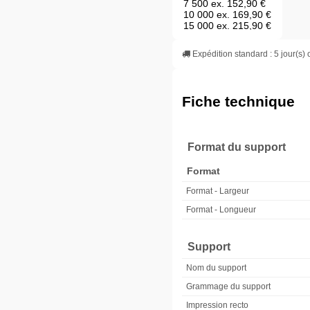
7 500 ex.
152,90 €
10 000 ex.
169,90 €
15 000 ex.
215,90 €
20 000 ex.
275,90 €
25 000 ex.
335,90 €
Expédition standard : 5 jour(s) 
30 000 ex.
403,90 €
35 000 ex.
464,90 €
40 000 ex.
532,90 €
50 000 ex.
652,90 €
Fiche technique
Format du support
Format
Format - Largeur
Format - Longueur
Support
Nom du support
Grammage du support
Impression recto