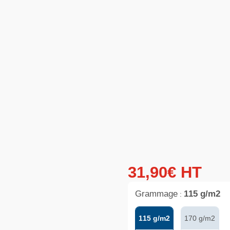
31
,
90
€
HT
Grammage
115 g/m2
:
115 g/m2
170 g/m2