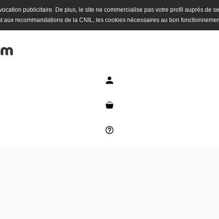
 à vocation publicitaire. De plus, le site ne commercialise pas votre profil auprès de s
t aux recommandations de la CNIL, les cookies nécessaires au bon fonctionnemen
Mon compte
Mon panier
Besoin d'aide ?