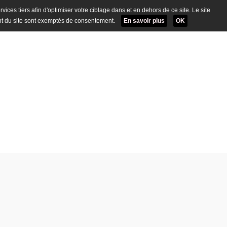
ervices tiers afin d'optimiser votre ciblage dans et en dehors de ce site. Le site
t du site sont exemptés de consentement.
En savoir plus
OK