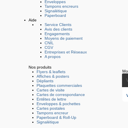
Enveloppes
Tampons encreurs
Signalétique
Paperboard
Aide
Service Clients
Avis des clients
Engagements
Moyens de paiement
CNIL
CGV
Entreprises et Réseaux
A propos
Nos produits
Mo
Flyers & leaflets
Affiches & posters
Dépliants
Plaquettes commerciales
Cartes de visite
Cartes de correspondance
Entêtes de lettre
Enveloppes & pochettes
Cartes postales
Tampons encreur
Paperboard & Roll-Up
Signalétique